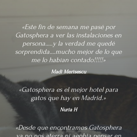
«Este fin de semana me pasé por
Gatosphera a ver las instalaciones en
persona…..y la verdad me quedé
sorprendida….mucho mejor de lo que
me lo habían contado!!!!!»
Madi Merisescu
«Gatosphera es el mejor hotel para
gatos que hay en Madrid.»
Nuria H
«Desde que encontramos Gatosphera
ya no nos aterra ni agobia pensar en