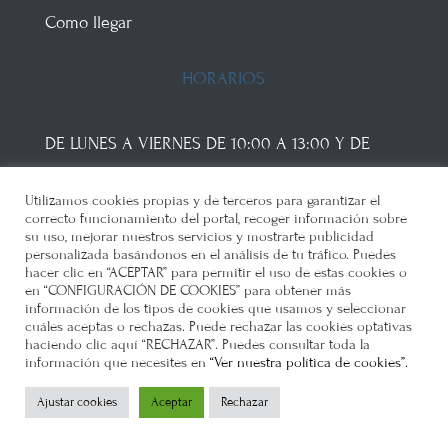
Como llegar
HORARIOS
DE LUNES A VIERNES DE 10:00 A 13:00 Y DE
16:30 A 19:00
Utilizamos cookies propias y de terceros para garantizar el
correcto funcionamiento del portal, recoger información sobre
FINES DE SEMANA Y FESTIVOS DE 10:00 A 13:00
su uso, mejorar nuestros servicios y mostrarte publicidad
personalizada basándonos en el análisis de tu tráfico. Puedes
Si lo deseáis, podéis visitar nuestras instalaciones
hacer clic en “ACEPTAR” para permitir el uso de estas cookies o
en “CONFIGURACIÓN DE COOKIES” para obtener más
para conocernos y ver dónde se alojaría; al final
información de los tipos de cookies que usamos y seleccionar
cuáles aceptas o rechazas. Puede rechazar las cookies optativas
es la mejor presentación que os podemos
haciendo clic aquí “RECHAZAR”. Puedes consultar toda la
ofrecer. Funcionamos con
cita previa
para evitar
información que necesites en
“Ver nuestra política de cookies”.
aglomeraciones y estrés a nuestros inquilinos.
Ajustar cookies
Aceptar
Rechazar
No se atenderá al público fuera de los horarios.