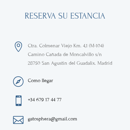
RESERVA SU ESTANCIA

Ctra. Colmenar Viejo
Km. 4,1 (M-104)
Camino Cañada de Moncalvillo s/n
28750
San Agustin del Guadalix
.
Madrid

Como llegar

+34 679 17 44 77

gatosphera@gmail.com