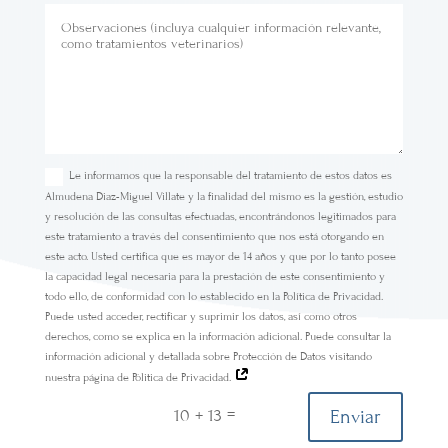
Le informamos que la responsable del tratamiento de estos datos es
Almudena Diaz-Miguel Villate y la finalidad del mismo es la gestión, estudio
y resolución de las consultas efectuadas, encontrándonos legitimados para
este tratamiento a través del consentimiento que nos está otorgando en
este acto. Usted certifica que es mayor de 14 años y que por lo tanto posee
la capacidad legal necesaria para la prestación de este consentimiento y
todo ello, de conformidad con lo establecido en la Política de Privacidad.
Puede usted acceder, rectificar y suprimir los datos, así como otros
derechos, como se explica en la información adicional. Puede consultar la
información adicional y detallada sobre Protección de Datos visitando
nuestra página de Pólitica de Privacidad.
=
Enviar
10 + 13