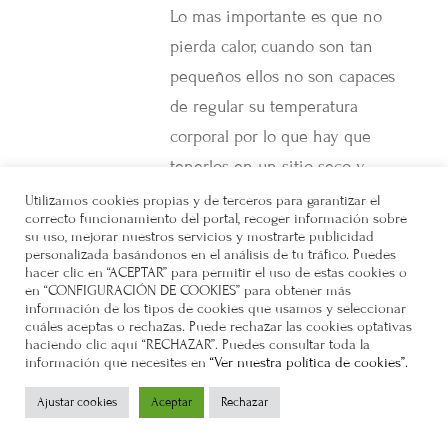
Lo mas importante es que no
pierda calor, cuando son tan
pequeños ellos no son capaces
de regular su temperatura
corporal por lo que hay que
tenerlos en un sitio seco y
caliente. Es preferible la leche
Utilizamos cookies propias y de terceros para garantizar el
correcto funcionamiento del portal, recoger información sobre
maternizada, si no tienes
su uso, mejorar nuestros servicios y mostrarte publicidad
personalizada basándonos en el análisis de tu tráfico. Puedes
puedes probar con leche de
hacer clic en “ACEPTAR” para permitir el uso de estas cookies o
cabra un poco rebajada con
en “CONFIGURACIÓN DE COOKIES” para obtener más
información de los tipos de cookies que usamos y seleccionar
agua. Si le das leche de vaca
cuáles aceptas o rechazas. Puede rechazar las cookies optativas
haciendo clic aquí “RECHAZAR”. Puedes consultar toda la
aunque sea sin lactosa le puede
información que necesites en
“Ver nuestra política de cookies”.
sentar mal, rebájala un poquito
Ajustar cookies
Aceptar
Rechazar
con agua. Porque le des un par
de dias no creo que pase nada,