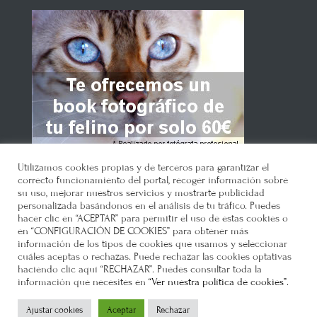
Utilizamos cookies propias y de terceros para garantizar el
correcto funcionamiento del portal, recoger información sobre
su uso, mejorar nuestros servicios y mostrarte publicidad
personalizada basándonos en el análisis de tu tráfico. Puedes
hacer clic en “ACEPTAR” para permitir el uso de estas cookies o
en “CONFIGURACIÓN DE COOKIES” para obtener más
Gatosphera
© 2021 •
Política de
información de los tipos de cookies que usamos y seleccionar
privacidad
•
Política de cookies
•
Como
cuáles aceptas o rechazas. Puede rechazar las cookies optativas
haciendo clic aquí “RECHAZAR”. Puedes consultar toda la
llegar
•
Requisitos
•
información que necesites en
“Ver nuestra política de cookies”.
Ajustar cookies
Aceptar
Rechazar