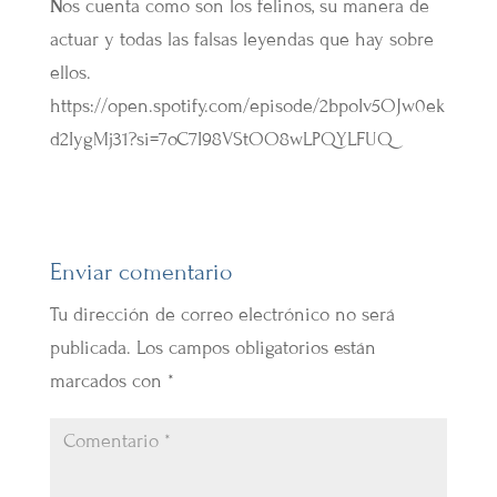
N
os cuenta como son los felinos, su manera de
actuar y todas las falsas leyendas que hay sobre
ellos.
https://open.spotify.com/episode/2bpoIv5OJw0ek
d2IygMj31?si=7oC7I98VStOO8wLPQYLFUQ
Enviar comentario
Tu dirección de correo electrónico no será
publicada.
Los campos obligatorios están
marcados con
*