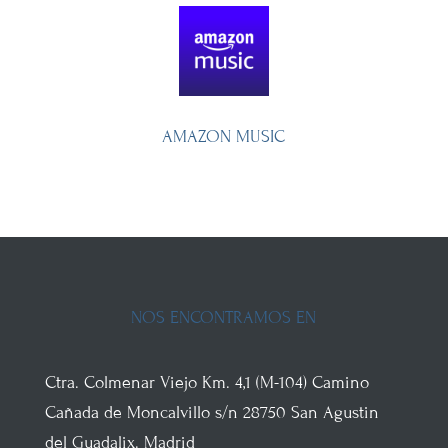
AMAZON MUSIC
NOS ENCONTRAMOS EN
Ctra. Colmenar Viejo
Km. 4,1 (M-104)
Camino
Cañada de Moncalvillo s/n
28750
San Agustin
del Guadalix
.
Madrid