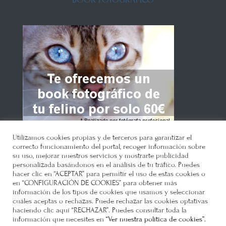
Utilizamos cookies propias y de terceros para garantizar el
correcto funcionamiento del portal, recoger información sobre
su uso, mejorar nuestros servicios y mostrarte publicidad
personalizada basándonos en el análisis de tu tráfico. Puedes
hacer clic en “ACEPTAR” para permitir el uso de estas cookies o
en “CONFIGURACIÓN DE COOKIES” para obtener más
Gatosphera
© 2021 •
Política de
información de los tipos de cookies que usamos y seleccionar
privacidad
•
Política de cookies
•
Como
cuáles aceptas o rechazas. Puede rechazar las cookies optativas
haciendo clic aquí “RECHAZAR”. Puedes consultar toda la
llegar
•
Requisitos
•
información que necesites en
“Ver nuestra política de cookies”.