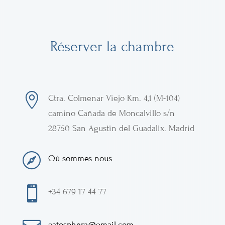
Réserver la chambre

Ctra. Colmenar Viejo
Km. 4,1 (M-104)
camino Cañada de Moncalvillo s/n
28750
San Agustin del Guadalix
.
Madrid

Où sommes nous

+34 679 17 44 77
gatosphera@gmail.com